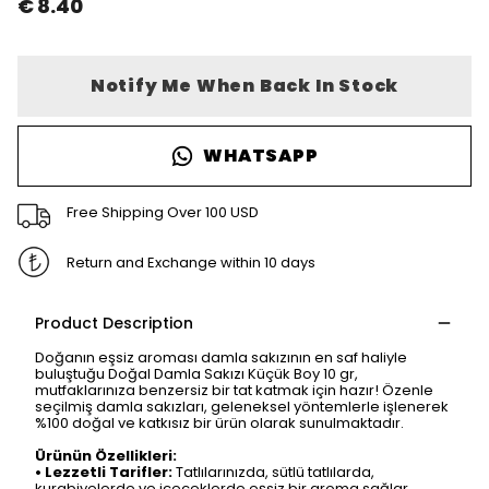
€ 8.40
Notify Me When Back In Stock
WHATSAPP
Free Shipping Over 100 USD
Return and Exchange within 10 days
Product Description
Doğanın eşsiz aroması damla sakızının en saf haliyle
buluştuğu Doğal Damla Sakızı Küçük Boy 10 gr,
mutfaklarınıza benzersiz bir tat katmak için hazır! Özenle
seçilmiş damla sakızları, geleneksel yöntemlerle işlenerek
%100 doğal ve katkısız bir ürün olarak sunulmaktadır.
Ürünün Özellikleri:
•
Lezzetli Tarifler:
Tatlılarınızda, sütlü tatlılarda,
kurabiyelerde ve içeceklerde eşsiz bir aroma sağlar.