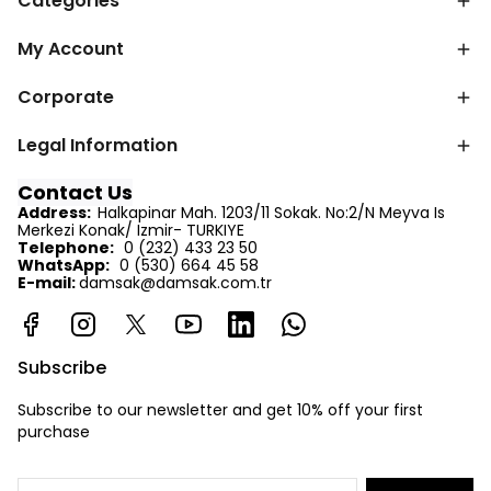
Categories
My Account
Corporate
Legal Information
Contact Us
Address:
Halkapinar Mah. 1203/11 Sokak. No:2/N Meyva Is
Merkezi Konak/ Izmir- TURKIYE
Telephone:
0 (232) 433 23 50
WhatsApp:
0 (530) 664 45 58
E-mail:
d
amsak@damsak.com.tr
Subscribe
Subscribe to our newsletter and get 10% off your first
purchase