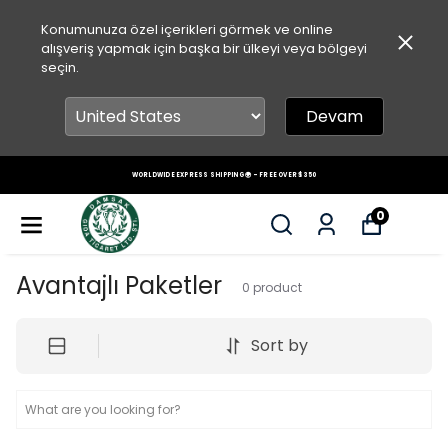
Konumunuza özel içerikleri görmek ve online
alışveriş yapmak için başka bir ülkeyi veya bölgeyi
seçin.
Devam
WORLDWIDE EXPRESS SHIPPING 🌍 – FREE OVER $350
0
Avantajlı Paketler
0
product
Sort by