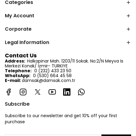
Categories
My Account
Corporate
Legal Information
Contact Us
Address:
Halkapinar Mah. 1203/11 Sokak. No:2/N Meyva Is
Merkezi Konak/ Izmir- TURKIYE
Telephone:
0 (232) 433 23 50
WhatsApp:
0 (530) 664 45 58
E-mail:
d
amsak@damsak.com.tr
Subscribe
Subscribe to our newsletter and get 10% off your first
purchase