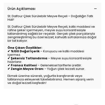
Ürün Açıklaması
St. Dalfour Çilek Sürülebilir Meyve Reçeli – Doğallığın Tatlı
Hali!
St. Dalfour Çilek Sürülebilir Meyve Reçeli, katkı maddesi ve
rafine şeker içermeyen, meyve suyu konsantresiyle
tatlandırılmış sağlıklı bir reçeldir. Gerçek çilek parçalarıyla
zenginleştirilmiş bu özel lezzet, kahvaltı sofralarınıza doğal
bir tat katıyor.
Öne Çıkan Özellikler:
✔ %100 Doğal İçerik
– Koruyucu ve katkı maddesi
içermez.
✔ Şekersiz Tatlandırma
– Meyve suyu konsantresiyle
hazırlanır.
✔ Fransız Kalitesi
– Geleneksel tariflerle üretilir.
✔ Zengin Meyve Oran
ı – Yoğun çilek lezzeti sunar.
Ekmek üzerine sürerek, yoğurtla karıştırarak veya
tatlılarınıza ekleyerek tüketebilirsiniz. Hemen sipariş verin
ve doğal lezzeti keşfedin!