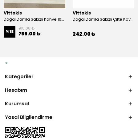
Vittakis
Vittakis
Doğal Damla Sakızlı Kahve 100 gr. EGE -3'lü Paket
Doğal Damla Sakızlı Çifte Kavrulmuş Lokum 400 gr.
918.00 ₺
%
18
756.00 ₺
242.00 ₺
Kategoriler
Hesabım
Kurumsal
Yasal Bilgilendirme