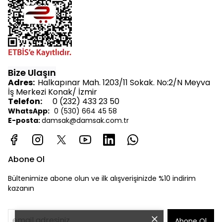
Bize Ulaşın
Adres:
Halkapınar Mah. 1203/11 Sokak. No:2/N Meyva
İş Merkezi Konak/ İzmir
Telefon:
0 (232) 433 23 50
WhatsApp:
0 (530) 664 45 58
E-posta:
d
amsak@damsak.com.tr
Abone Ol
Bültenimize abone olun ve ilk alışverişinizde %10 indirim
kazanın
Abone Ol