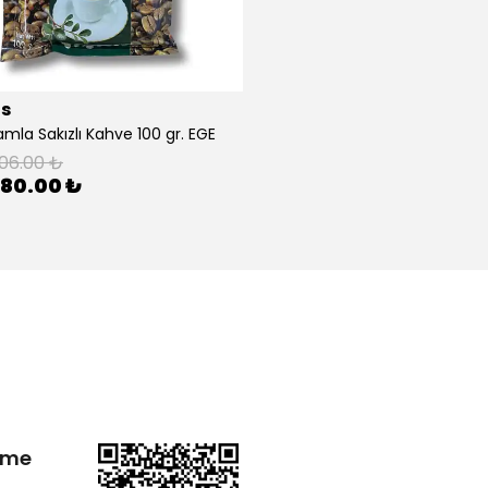
is
mla Sakızlı Kahve 100 gr. EGE
06.00 ₺
80.00 ₺
irme