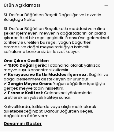
Ürün Açıklaması
St. Dalfour Böğürtlen Reçeli: Doğallığın ve Lezzetin
Buluştuğu Nokta
St. Dalfour Böğürtlen Reçeli, katkı maddesi ve rafine
şeker içermeyen, meyvenin doğal tatlarını ön plana
çıkaran özel bir reçel çeşididir. Fransa’nın geleneksel
tarifleriyle üretilen bu reçel, yoğun böğürtlen
aroması ve doğal meyve tatlılığıyla kahvaltı
sofralarına benzersiz bir lezzet katıyor.
Öne Çıkan Özellikler:
✔
%100 Doğal İçerik:
Tatlandırıcı olarak yalnızca
meyve suyu konsantresi kullanılır.
✔
Koruyucu ve Katkı Maddesi İçermez:
Sağlıklı ve
doğal beslenmeyi destekleyen bir üründür.
✔
Zengin Meyve Oranı:
Yoğun böğürtlen içeriğiyle
gerçek meyve tadını hissettirir.
✔
Fransız Kalitesi:
Geleneksel yöntemlerle
üretilerek en yüksek kaliteyi sunar.
Kahvaltılarda, tatlılarda veya atıştırmalık olarak
tüketebileceğiniz St. Dalfour Böğürtlen Reçeli,
doğallıktan ödün verm
Devamını Göster