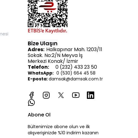
mesi
Bize Ulaşın
Adres:
Halkapınar Mah. 1203/11
Sokak. No:2/N Meyva İş
Merkezi Konak/ İzmir
Telefon:
0 (232) 433 23 50
WhatsApp:
0 (530) 664 45 58
E-posta:
d
amsak@damsak.com.tr
Abone Ol
Bültenimize abone olun ve ilk
alışverişinizde %10 indirim kazanın