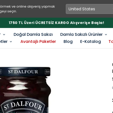
görmek ve online alışveriş yapmak
geyi seçin.
1750 TL Üzeri ÜCRETSİZ KARGO Alışverişe Başla!
r
Doğal Damla Sakızı
Damla Sakızlı Ürünler
etler
Avantajlı Paketler
Blog
E-Katalog
To