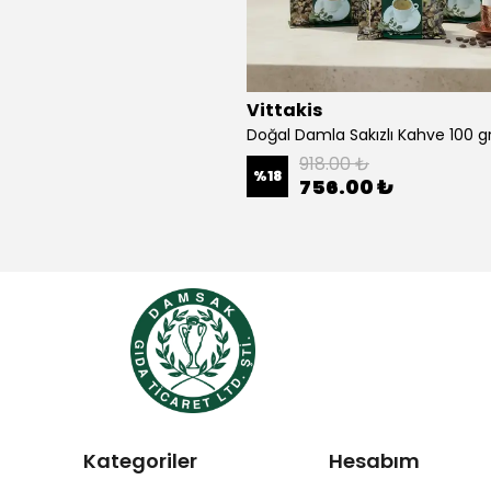
Vittakis
918.00 ₺
%
18
756.00 ₺
Kategoriler
Hesabım