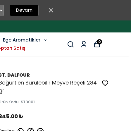
Devam
Ege Aromatikleri
0
ptan Satış
ST. DALFOUR
Böğürtlen Sürülebilir Meyve Reçeli 284
gr.
Ürün Kodu
:
STD001
345.00 ₺