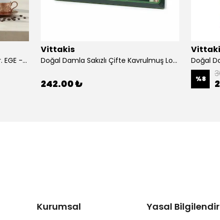
Vittakis
Vittak
Doğal Damla Sakızlı Kahve 100 gr. EGE -3'lü Paket
Doğal Damla Sakızlı Çifte Kavrulmuş Lokum 400 gr.
Doğal Da
3
%
8
242.00 ₺
2
Kurumsal
Yasal Bilgilend