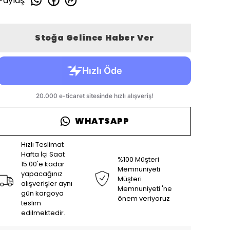
Paylaş
:
Stoğa Gelince Haber Ver
WHATSAPP
Hızlı Teslimat
Hafta İçi Saat
%100 Müşteri
15:00'e kadar
Memnuniyeti
yapacağınız
Müşteri
alışverişler aynı
Memnuniyeti 'ne
gün kargoya
önem veriyoruz
teslim
edilmektedir.