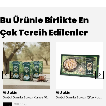
Bu Ürünle Birlikte En
Çok Tercih Edilenler
Vittakis
Vittakis
Doğal Damla Sakızlı Kahve 100 gr. EGE -3'lü Paket
Doğal Damla Sakızlı Çifte Kavrulmuş Lokum 400 gr.
918.00 ₺