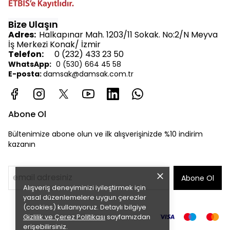
Bize Ulaşın
Adres:
Halkapınar Mah. 1203/11 Sokak. No:2/N Meyva
İş Merkezi Konak/ İzmir
Telefon:
0 (232) 433 23 50
WhatsApp:
0 (530) 664 45 58
E-posta:
d
amsak@damsak.com.tr
Abone Ol
Bültenimize abone olun ve ilk alışverişinizde %10 indirim
kazanın
Abone Ol
Alışveriş deneyiminizi iyileştirmek için
yasal düzenlemelere uygun çerezler
(cookies) kullanıyoruz. Detaylı bilgiye
Gizlilik ve Çerez Politikası
sayfamızdan
erişebilirsiniz.