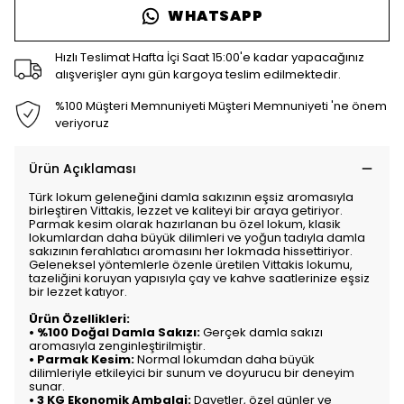
WHATSAPP
Hızlı Teslimat Hafta İçi Saat 15:00'e kadar yapacağınız
alışverişler aynı gün kargoya teslim edilmektedir.
%100 Müşteri Memnuniyeti Müşteri Memnuniyeti 'ne önem
veriyoruz
Ürün Açıklaması
Türk lokum geleneğini damla sakızının eşsiz aromasıyla
birleştiren Vittakis, lezzet ve kaliteyi bir araya getiriyor.
Parmak kesim olarak hazırlanan bu özel lokum, klasik
lokumlardan daha büyük dilimleri ve yoğun tadıyla damla
sakızının ferahlatıcı aromasını her lokmada hissettiriyor.
Geleneksel yöntemlerle özenle üretilen Vittakis lokumu,
tazeliğini koruyan yapısıyla çay ve kahve saatlerinize eşsiz
bir lezzet katıyor.
Ürün Özellikleri:
•
%100 Doğal Damla Sakızı:
Gerçek damla sakızı
aromasıyla zenginleştirilmiştir.
•
Parmak Kesim:
Normal lokumdan daha büyük
dilimleriyle etkileyici bir sunum ve doyurucu bir deneyim
sunar.
•
3 KG Ekonomik Ambalaj:
Davetler, özel günler ve