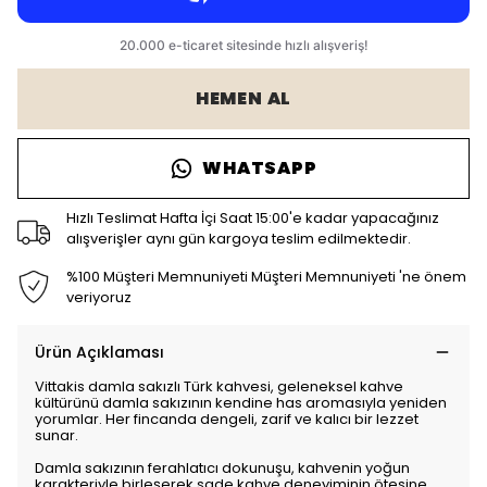
HEMEN AL
WHATSAPP
Hızlı Teslimat Hafta İçi Saat 15:00'e kadar yapacağınız
alışverişler aynı gün kargoya teslim edilmektedir.
%100 Müşteri Memnuniyeti Müşteri Memnuniyeti 'ne önem
veriyoruz
Ürün Açıklaması
Vittakis damla sakızlı Türk kahvesi, geleneksel kahve
kültürünü damla sakızının kendine has aromasıyla yeniden
yorumlar. Her fincanda dengeli, zarif ve kalıcı bir lezzet
sunar.
Damla sakızının ferahlatıcı dokunuşu, kahvenin yoğun
karakteriyle birleşerek sade kahve deneyiminin ötesine