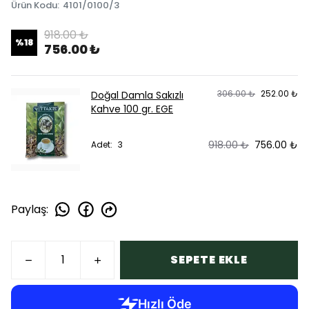
Ürün Kodu
:
4101/0100/3
918.00 ₺
%
18
756.00 ₺
306.00 ₺
252.00 ₺
Doğal Damla Sakızlı
Kahve 100 gr. EGE
918.00 ₺
756.00 ₺
Adet
:
3
Paylaş
:
SEPETE EKLE