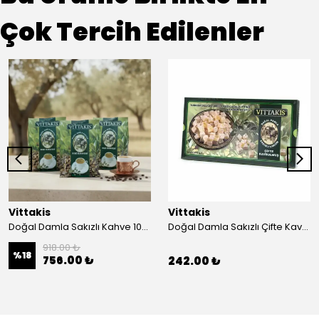
Çok Tercih Edilenler
Vittakis
Vittakis
Doğal Damla Sakızlı Kahve 100 gr. EGE -3'lü Paket
Doğal Damla Sakızlı Çifte Kavrulmuş Lokum 400 gr.
918.00 ₺
%
18
756.00 ₺
242.00 ₺