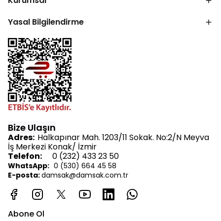
Kurumsal
Yasal Bilgilendirme
Bize Ulaşın
Adres:
Halkapınar Mah. 1203/11 Sokak. No:2/N Meyva
İş Merkezi Konak/ İzmir
Telefon:
0 (232) 433 23 50
WhatsApp:
0 (530) 664 45 58
E-posta:
d
amsak@damsak.com.tr
Abone Ol