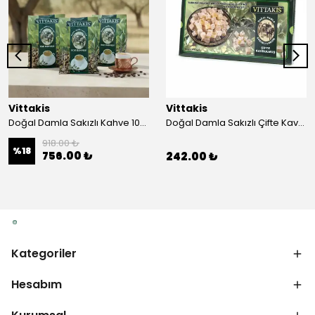
Vittakis
Vittakis
Doğal Damla Sakızlı Kahve 100 gr. EGE -3'lü Paket
Doğal Damla Sakızlı Çifte Kavrulmuş Lokum 400 gr.
918.00 ₺
%
18
756.00 ₺
242.00 ₺
Kategoriler
Hesabım