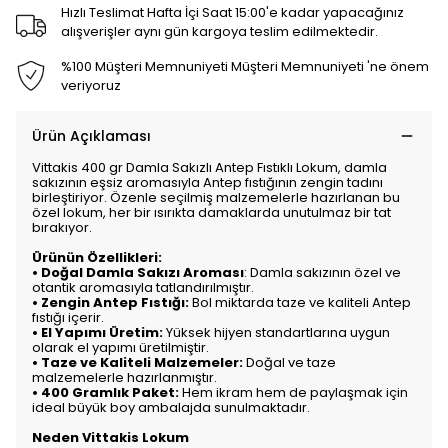
Hızlı Teslimat Hafta İçi Saat 15:00'e kadar yapacağınız
alışverişler aynı gün kargoya teslim edilmektedir.
%100 Müşteri Memnuniyeti Müşteri Memnuniyeti 'ne önem
veriyoruz
Ürün Açıklaması
Vittakis 400 gr Damla Sakızlı Antep Fıstıklı Lokum, damla
sakızının eşsiz aromasıyla Antep fıstığının zengin tadını
birleştiriyor. Özenle seçilmiş malzemelerle hazırlanan bu
özel lokum, her bir ısırıkta damaklarda unutulmaz bir tat
bırakıyor.
Ürünün Özellikleri:
•
Doğal
Damla Sakızı Aroması
: Damla sakızının özel ve
otantik aromasıyla tatlandırılmıştır.
•
Zengin Antep Fıstığı:
Bol miktarda taze ve kaliteli Antep
fıstığı içerir.
•
El Yapımı Üretim:
Yüksek hijyen standartlarına uygun
olarak el yapımı üretilmiştir.
•
Taze ve Kaliteli Malzemeler:
Doğal ve taze
malzemelerle hazırlanmıştır.
•
400 Gramlık Paket:
Hem ikram hem de paylaşmak için
ideal büyük boy ambalajda sunulmaktadır.
Neden Vittakis Lokum