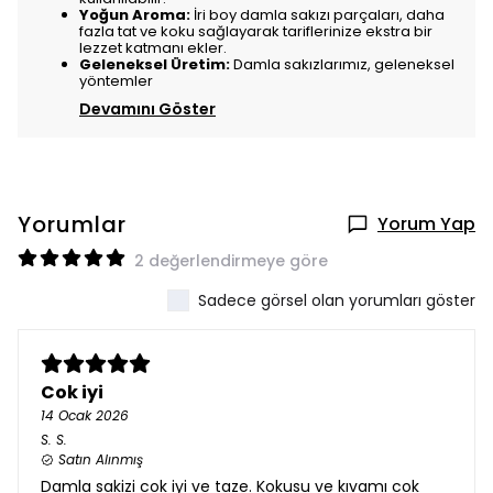
Yoğun Aroma:
İri boy damla sakızı parçaları, daha
fazla tat ve koku sağlayarak tariflerinize ekstra bir
lezzet katmanı ekler.
Geleneksel Üretim:
Damla sakızlarımız, geleneksel
yöntemler
Devamını Göster
Yorumlar
Yorum Yap
2 değerlendirmeye göre
Sadece görsel olan yorumları göster
Cok iyi
14 Ocak 2026
S.
S.
Satın Alınmış
Damla sakizi cok iyi ve taze. Kokusu ve kıvamı cok