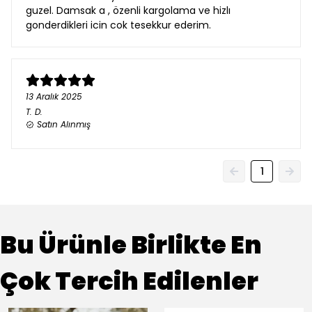
guzel. Damsak a , özenli kargolama ve hizlı
gonderdikleri icin cok tesekkur ederim.
13 Aralık 2025
T.
D.
Satın Alınmış
1
Bu Ürünle Birlikte En
Çok Tercih Edilenler