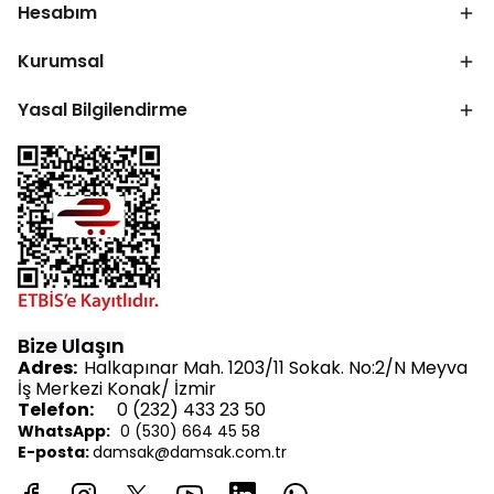
Hesabım
Kurumsal
Yasal Bilgilendirme
Bize Ulaşın
Adres:
Halkapınar Mah. 1203/11 Sokak. No:2/N Meyva
İş Merkezi Konak/ İzmir
Telefon:
0 (232) 433 23 50
WhatsApp:
0 (530) 664 45 58
E-posta:
d
amsak@damsak.com.tr