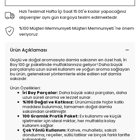
Hızlı Teslimat Hafta İçi Saat 15:00'e kadar yapacağınız
alışverişler aynı gün kargoya teslim edilmektedir.
%100 Müşteri Memnuniyeti Müşteri Memnuniyeti 'ne önem
veriyoruz
Ürün Açıklaması
Güçlü ve doğal aromasıyla damla sakızının en özel hali, İri
Boy 100 gr paketinde mutfaklarınıza geliyor! Daha büyük
parçalarıyla uzun süreli kullanım ve yoğun aroma sağlayan
bu ürün, geleneksel yöntemlerle elde edilen saf damla
sakızıdır.
Ürün Özellikleri:
İri Boy Parçalar:
Daha büyük sakız parçaları, daha
uzun süreli aroma ve lezzet sunar.
%100 Doğal ve Katkısız:
Ürünümüzde hiçbir katkı
maddesi bulunmaz, tamamen doğal damla
sakızından üretilmiştir.
100 Gramlık Pratik Paket:
Ev kullanımı ve küçük
işletmeler için ideal miktar, her mutfakta kolay
kullanım sağlar.
Çok Yönlü Kullanım:
Kahve, muhallebi, sakızlı
dondurma, reçeller, sütlü tatlılar ve birçok farklı tarifte
kullanılabilir.