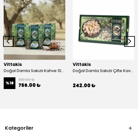
Vittakis
Vittakis
Doğal Damla Sakızlı Kahve 100 gr. EGE -3'lü Paket
Doğal Damla Sakızlı Çifte Kavrulmuş Lokum 400 gr.
918.00 ₺
%
18
756.00 ₺
242.00 ₺
Kategoriler