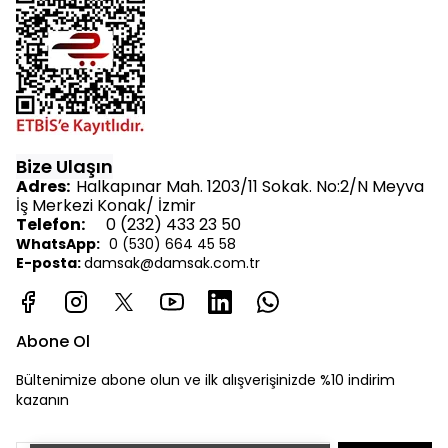
Bize Ulaşın
Adres:
Halkapınar Mah. 1203/11 Sokak. No:2/N Meyva
İş Merkezi Konak/ İzmir
Telefon:
0 (232) 433 23 50
WhatsApp:
0 (530) 664 45 58
E-posta:
d
amsak@damsak.com.tr
Abone Ol
Bültenimize abone olun ve ilk alışverişinizde %10 indirim
kazanın