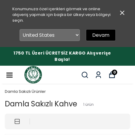
Konumunuza özel içerikleri görmek ve online
alışveriş yapmak için başka bir ülkeyi veya bölgeyi
seçin.
Devam
 Alışverişe
1750 TL Üzeri ÜCRETSİZ KARGO
Başla!
0
Damla Sakızlı Ürünler
Damla Sakızlı Kahve
1
ürün