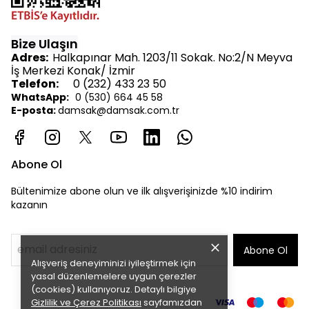
Bize Ulaşın
Adres:
Halkapınar Mah. 1203/11 Sokak. No:2/N Meyva
İş Merkezi Konak/ İzmir
Telefon:
0 (232) 433 23 50
WhatsApp:
0 (530) 664 45 58
E-posta:
d
amsak@damsak.com.tr
Abone Ol
Bültenimize abone olun ve ilk alışverişinizde %10 indirim
kazanın
Abone Ol
Alışveriş deneyiminizi iyileştirmek için
yasal düzenlemelere uygun çerezler
(cookies) kullanıyoruz. Detaylı bilgiye
Gizlilik ve Çerez Politikası
sayfamızdan